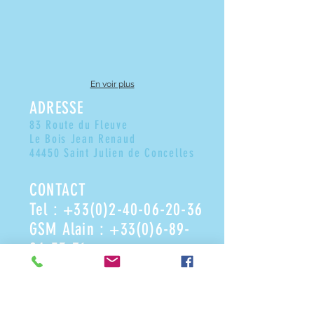
En voir plus
ADRESSE
83 Route du Fleuve
Le Bois Jean Renaud
44450 Saint Julien de Concelles
CONTACT
Tel :
+33(0)2-40-06-20-36
GSM Alain :
+33(0)6-89-
84-53-71
GSM Patricia :
+33(0)7-86-
82-35-12
Mail :
alain@saclier.fr