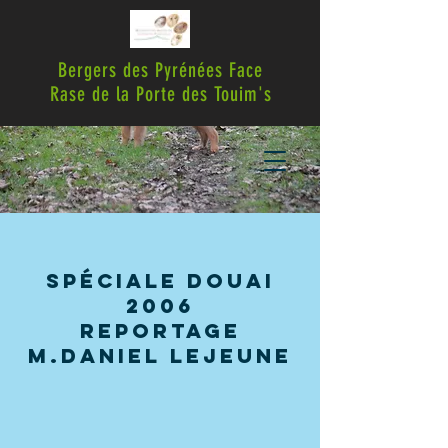
Bergers des Pyrénées Face
Rase de la Porte des Touim's
spéciale douai
2006
reportage
m.daniel lejeune