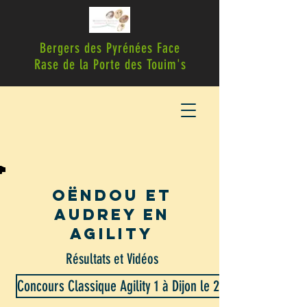
Bergers des Pyrénées Face
Rase de la Porte des Touim's
OËndou et
audrey en
agility
Résultats et Vidéos
Concours Classique Agility 1 à Dijon le 22/09/2019 avec 