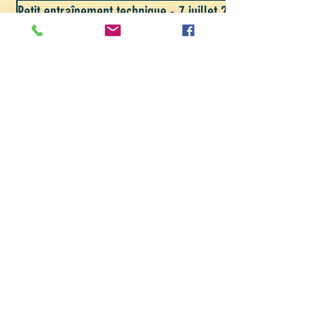
Petit entraînement technique - 7 juillet 2019
ADRESSE
83 Route du Fleuve
Le Bois Jean Renaud
44450 Saint Julien de Concelles
CONTACT
Tel :
+33(0)2-40-06-20-36
GSM Alain :
+33(0)6-89-
84-53-71