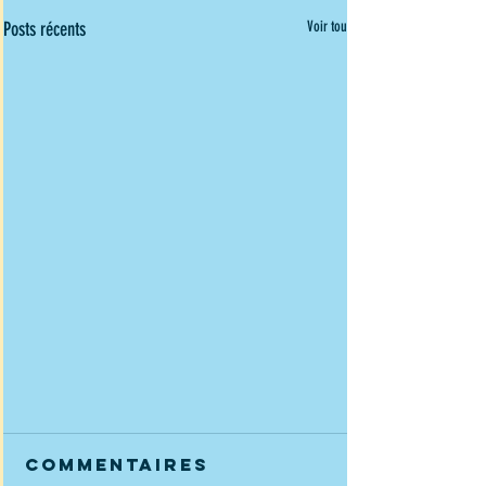
Posts récents
Voir tout
Photos des
Commentaires
régionales