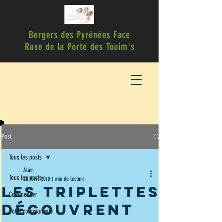
Bergers des Pyrénées Face
Rase de la Porte des Touim's
Post
Tous les posts
Alain
Tous les posts
20 févr. 2018
1 min de lecture
Les Triplettes
Commencer
découvrent
Votre communauté