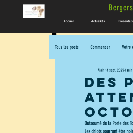
Bergers
Accueil
Actualités
Présentati
Tous les posts
Commencer
Votre
Alain
14 sept. 2025
1 min
des 
atte
octo
Outsoumé de la Porte des To
Les chiots pourront être noi