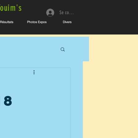
Touim's
Se connecter
Résultats
Photos Expos
Divers
s
18