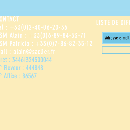
Photos de
OËNDOU lors
ONTACT
LISTE DE DI
du dernier
el : +33(0)2-40-06-20-36
sÉlectif
SM Alain : +33(0)6-89-84-53-71
d'agility
SM Patricia : +33(0)7-86-82-35-12
eo/AWC des 28
ail :
alain@saclier.fr
février et 1er
mars 2026
iret : 34461324500044
° Eleveur : 444848
° Affixe : 86567