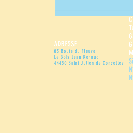
Naissances de
nouveaux
C
touim's
T
G
ADRESSE
G
83 Route du Fleuve
M
Le Bois Jean Renaud
S
44450 Saint Julien de Concelles
N
N