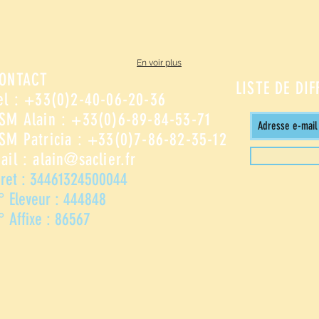
En voir plus
ONTACT
LISTE DE DI
el : +33(0)2-40-06-20-36
SM Alain : +33(0)6-89-84-53-71
SM Patricia : +33(0)7-86-82-35-12
ail :
alain@saclier.fr
iret : 34461324500044
° Eleveur : 444848
° Affixe : 86567