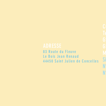
C
T
G
ADRESSE
G
83 Route du Fleuve
M
Le Bois Jean Renaud
S
44450 Saint Julien de Concelles
N
N