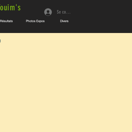
Touim's
Se connecter
Résultats
Photos Expos
Divers
u