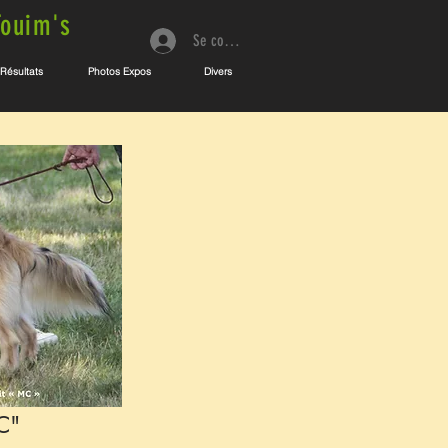
Touim's
Se connecter
Résultats
Photos Expos
Divers
C"