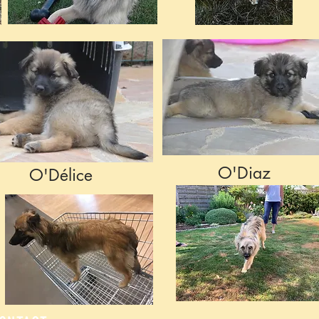
O'Diaz
O'Délice