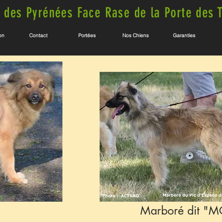
 des Pyrénées Face Rase de la Porte des 
on
Contact
Portées
Nos Chiens
Garanties
Marboré dit "M