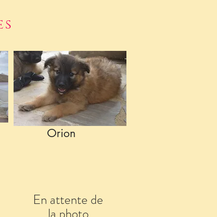
ès
Orion
En attente de
la photo